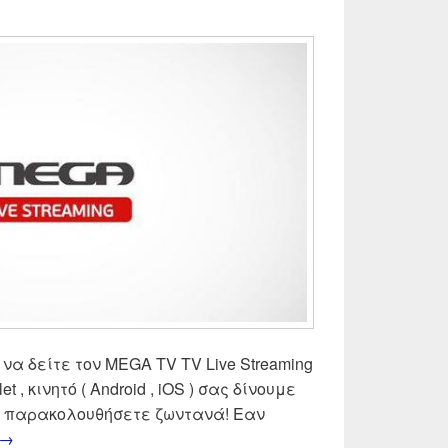
 να δείτε τον MEGA TV TV Live Streaming
let , κινητό ( Android , iOS ) σας δίνουμε
να παρακολουθήσετε ζωντανά! Εαν
MEGA TV Live Streaming | Δες ζωντανά Mega τηλεόραση
→