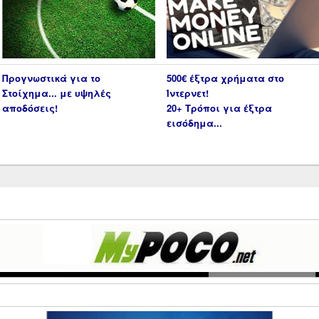
Προγνωστικά για το
500€ έξτρα χρήματα στο
Στοίχημα... με υψηλές
Ίντερνετ!
αποδόσεις!
20+ Τρόποι για έξτρα
εισόδημα...