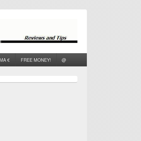
ΜΑ €
FREE MONEY!
@