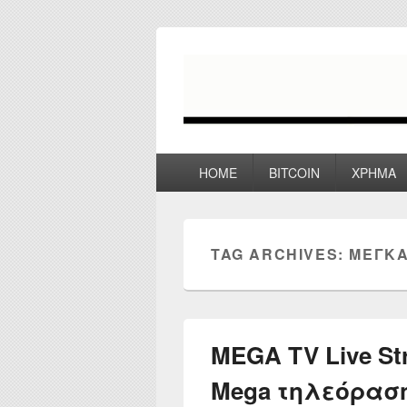
myPoco.net
Τα καλύτερα Reviews , Συγκρίσεις ,
Primary
HOME
BITCOIN
ΧΡΗΜΑ
menu
TAG ARCHIVES:
ΜΕΓΚΑ
MEGA TV Live St
Mega τηλεόρασ