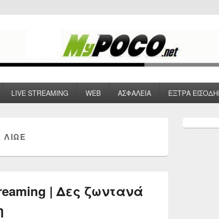
 VPN , Webhosting
LIVE STREAMING
WEB
ΑΣΦΑΛΕΙΑ
ΕΞΤΡΑ ΕΙΣΟΔΗ
Primary
Sidebar
 ΛΙΩΕ
Widget
Area
reaming | Δες ζωντανά
η