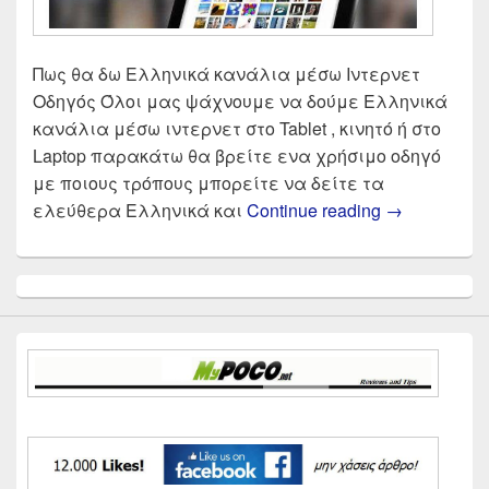
Πως θα δω Ελληνικά κανάλια μέσω Ιντερνετ
Οδηγός Όλοι μας ψάχνουμε να δούμε Ελληνικά
κανάλια μέσω ιντερνετ στο Tablet , κινητό ή στο
Laptop παρακάτω θα βρείτε ενα χρήσιμο οδηγό
με ποιους τρόπους μπορείτε να δείτε τα
Πως θα δω 
ελεύθερα Ελληνικά και
Continue reading
→
Primary
Sidebar
Widget
Area