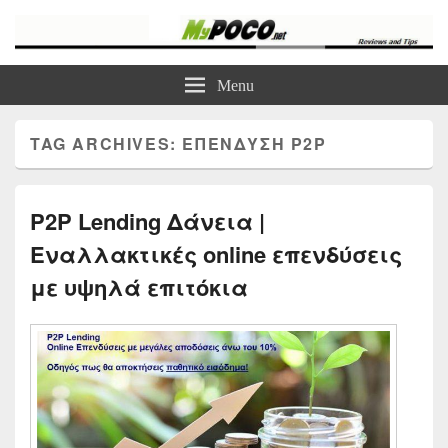
myPoco.net
Τα καλύτερα Reviews , Συγκρίσεις , VPN , Webhosting
Menu
TAG ARCHIVES:
ΕΠΈΝΔΥΣΗ P2P
P2P Lending Δάνεια |
Εναλλακτικές online επενδύσεις
με υψηλά επιτόκια