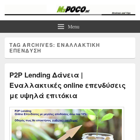
myPoco.net
Τα καλύτερα Reviews , Συγκρίσεις , VPN , Webhosting
Menu
TAG ARCHIVES:
ΕΝΑΛΛΑΚΤΙΚΉ
ΕΠΈΝΔΥΣΗ
P2P Lending Δάνεια |
Εναλλακτικές online επενδύσεις
με υψηλά επιτόκια