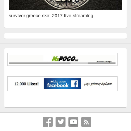
survivor-greece-skai-2017-live-streaming
Primary
Sidebar
Widget
Area