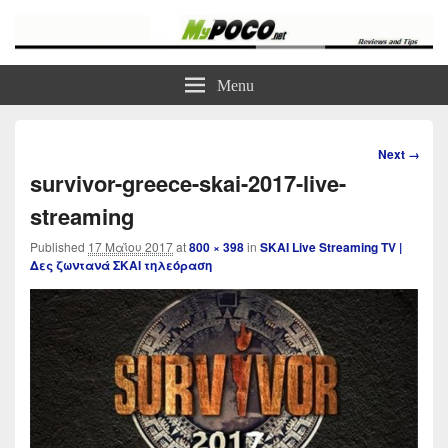
myPoco.net
Τα καλύτερα Reviews , Συγκρίσεις , VPN , Webhosting
Menu
Image
Next →
navigation
survivor-greece-skai-2017-live-
streaming
Published
17 Μαΐου 2017
at
800 × 398
in
SKAI Live Streaming TV |
Δες ζωντανά ΣΚΑΙ τηλεόραση