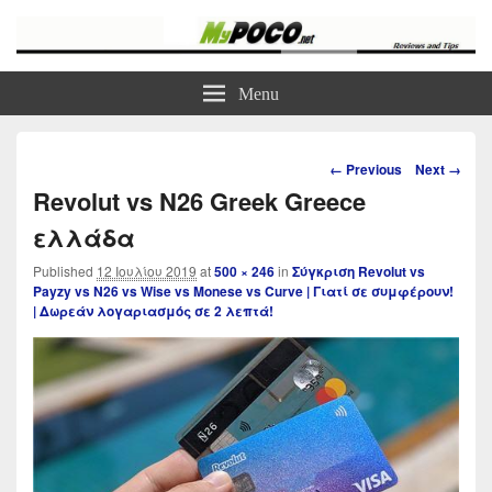
myPoco.net
Τα καλύτερα Reviews , Συγκρίσεις , VPN , Webhosting
Menu
Image
← Previous
Next →
navigation
Revolut vs N26 Greek Greece
ελλάδα
Published
12 Ιουλίου 2019
at
500 × 246
in
Σύγκριση Revolut vs
Payzy vs N26 vs Wise vs Monese vs Curve | Γιατί σε συμφέρουν!
| Δωρεάν λογαριασμός σε 2 λεπτά!