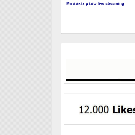
Μπάσκετ μέσω live streaming