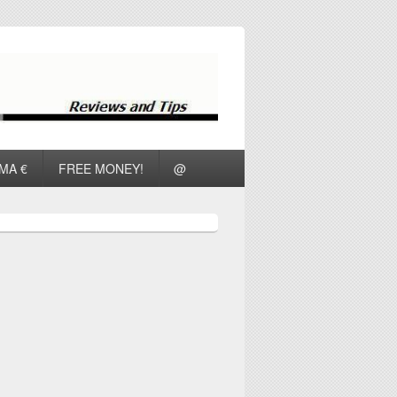
ΜΑ €
FREE MONEY!
@