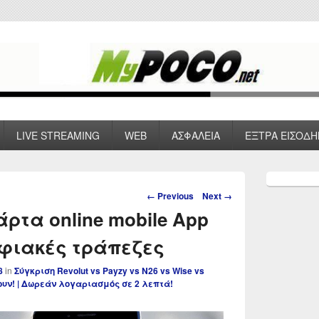
 VPN , Webhosting
LIVE STREAMING
WEB
ΑΣΦΑΛΕΙΑ
ΕΞΤΡΑ ΕΙΣΟΔΗ
Primary
Sidebar
Image
← Previous
Next →
Widget
navigation
άρτα online mobile App
Area
ηφιακές τράπεζες
8
in
Σύγκριση Revolut vs Payzy vs N26 vs Wise vs
ρουν! | Δωρεάν λογαριασμός σε 2 λεπτά!