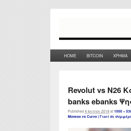
myPoco.net
Τα καλύτερα Reviews , Συγκρίσεις ,
Primary
HOME
BITCOIN
ΧΡΗΜΑ
menu
Revolut vs N26 Κ
banks ebanks Ψ
Published
4 Ιουλίου 2019
at
1000 × 53
Monese vs Curve | Γιατί σε συμφέ