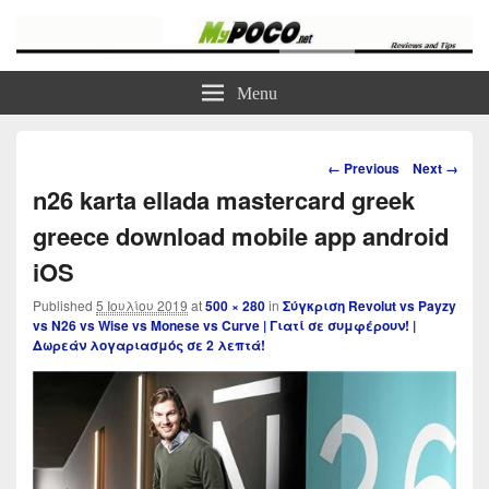
myPoco.net
Τα καλύτερα Reviews , Συγκρίσεις , VPN , Webhosting
Menu
Image
← Previous
Next →
navigation
n26 karta ellada mastercard greek
greece download mobile app android
iOS
Published
5 Ιουλίου 2019
at
500 × 280
in
Σύγκριση Revolut vs Payzy
vs N26 vs Wise vs Monese vs Curve | Γιατί σε συμφέρουν! |
Δωρεάν λογαριασμός σε 2 λεπτά!