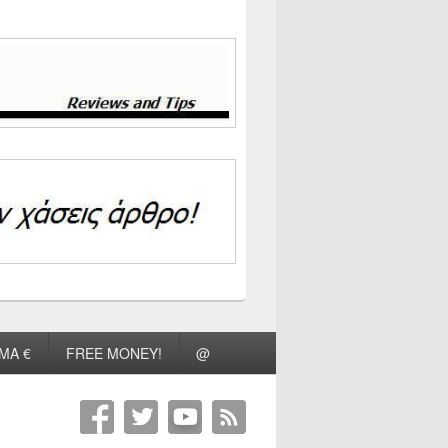
ΜΑ €
FREE MONEY!
@