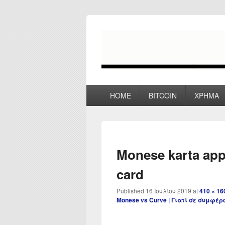
myPoco.net
Τα καλύτερα Reviews , Συγκρίσεις ,
Primary
HOME
BITCOIN
ΧΡΗΜΑ
menu
Monese karta app 
card
Published
16 Ιουλίου 2019
at
410 × 16
Monese vs Curve | Γιατί σε συμφέ