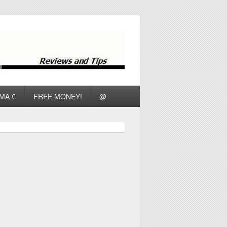
ΜΑ €
FREE MONEY!
@