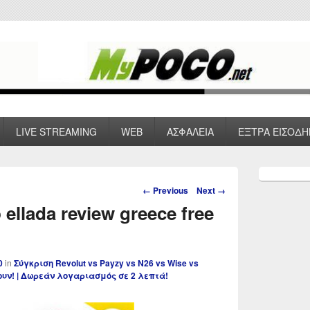
 VPN , Webhosting
LIVE STREAMING
WEB
ΑΣΦΑΛΕΙΑ
ΕΞΤΡΑ ΕΙΣΟΔΗ
Primary
Sidebar
Image
← Previous
Next →
Widget
navigation
ellada review greece free
Area
0
in
Σύγκριση Revolut vs Payzy vs N26 vs Wise vs
ρουν! | Δωρεάν λογαριασμός σε 2 λεπτά!