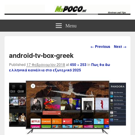
myPoco.net
Τα καλύτερα Reviews , Συγκρίσεις , VPN , Webhosting
Menu
Image
← Previous
Next →
navigation
android-tv-box-greek
Published
17 Φεβρουαρίου 2018
at
450 × 253
in
Πως θα δω
ελληνικά κανάλια στο εξωτερικό 2025