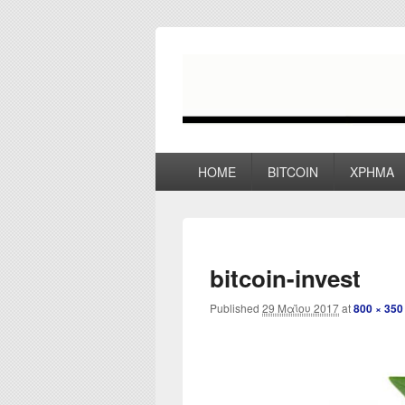
myPoco.net
Τα καλύτερα Reviews , Συγκρίσεις ,
Primary
HOME
BITCOIN
ΧΡΗΜΑ
menu
bitcoin-invest
Published
29 Μαΐου 2017
at
800 × 350