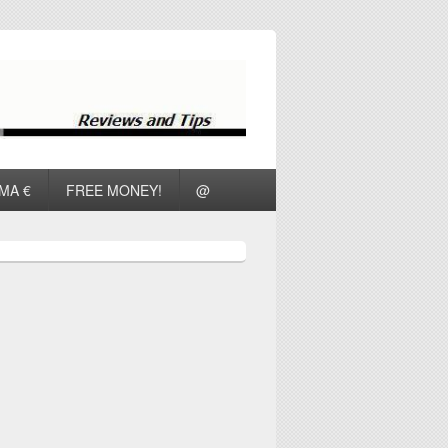
ΜΑ €
FREE MONEY!
@