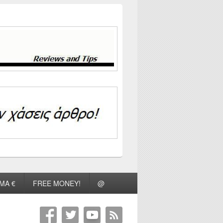
ΜΑ €
FREE MONEY!
@