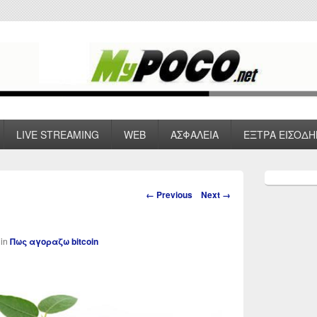
 VPN , Webhosting
LIVE STREAMING
WEB
ΑΣΦΑΛΕΙΑ
ΕΞΤΡΑ ΕΙΣΟΔΗ
Primary
Sidebar
Image
← Previous
Next →
Widget
navigation
Area
in
Πως αγοραζω bitcoin