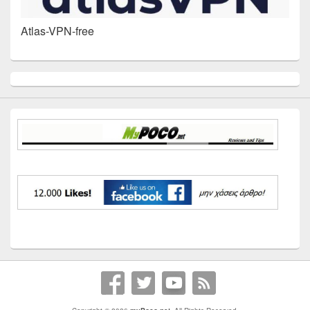
Atlas-VPN-free
Primary
Sidebar
Widget
Area