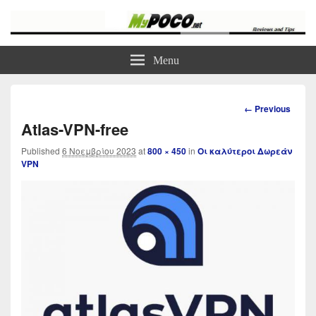
myPoco.net
Τα καλύτερα Reviews , Συγκρίσεις , VPN , Webhosting
Menu
Image
← Previous
navigation
Atlas-VPN-free
Published
6 Νοεμβρίου 2023
at
800 × 450
in
Οι καλύτεροι Δωρεάν
VPN