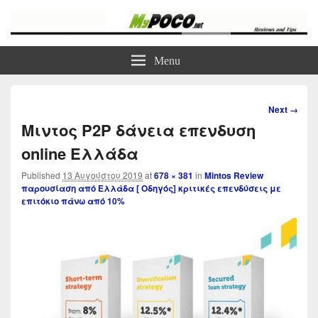
myPoco.net
Τα καλύτερα Reviews , Συγκρίσεις , VPN , Webhosting
Menu
Image
Next →
navigation
Μιντος P2P δάνεια επενδυση
online Ελλάδα
Published
13 Αυγούστου 2019
at
678 × 381
in
Mintos Review
παρουσίαση από Ελλάδα [ Οδηγός] κριτικές επενδύσεις με
επιτόκιο πάνω από 10%