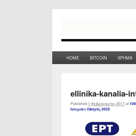
myPoco.net
Τα καλύτερα Reviews , Συγκρίσεις ,
Primary
HOME
BITCOIN
ΧΡΗΜΑ
menu
ellinika-kanalia-i
Published
1 Φεβρουαρίου 2017
at
100
Ιντερνετ Οδηγός 2025