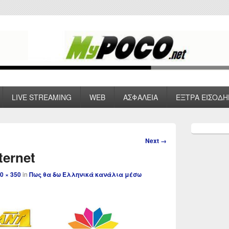
 VPN , Webhosting
LIVE STREAMING
WEB
ΑΣΦΑΛΕΙΑ
ΕΞΤΡΑ ΕΙΣΟΔΗ
Primary
Sidebar
Image
Next →
Widget
navigation
nternet
Area
0 × 350
in
Πως θα δω Ελληνικά κανάλια μέσω