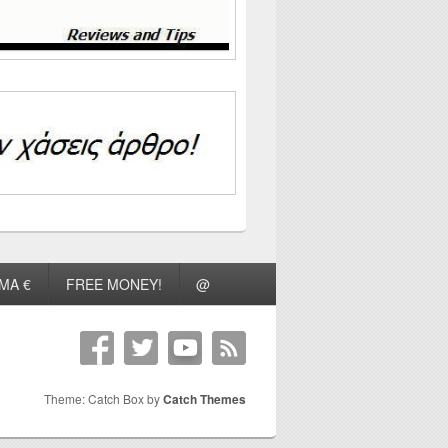
ΜΑ €
FREE MONEY!
@
Theme: Catch Box by
Catch Themes