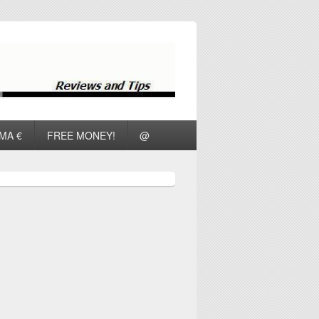
ΜΑ €
FREE MONEY!
@