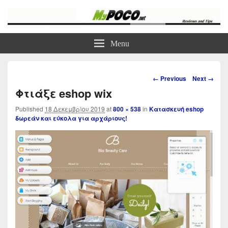
myPoco.net
Τα καλύτερα Reviews , Συγκρίσεις , VPN , Webhosting
Menu
Image
← Previous
Next →
navigation
Φτιάξε eshop wix
Published
18 Δεκεμβρίου 2019
at
800 × 538
in
Κατασκευή eshop
δωρεάν και εύκολα για αρχάριους!