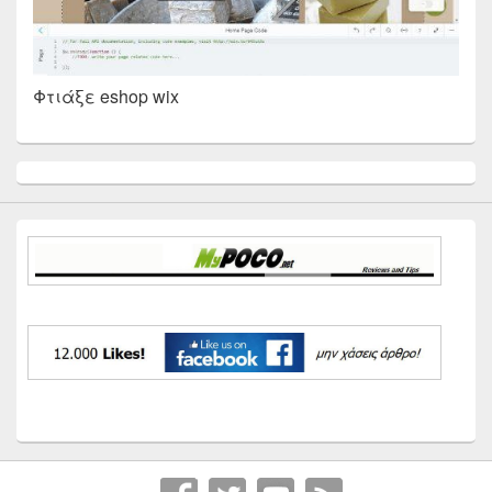
Φτιάξε eshop wix
Primary
Sidebar
Widget
Area