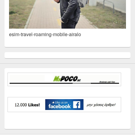
esim-travel-roaming-mobile-airalo
Primary
Sidebar
Widget
Area