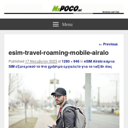
myPoco.net
Τα καλύτερα Reviews , Συγκρίσεις , VPN , Webhosting
Menu
Image
← Previous
navigation
esim-travel-roaming-mobile-airalo
Published
17 Νοεμβρίου 2023
at
1280 × 946
in
eSIM Airalo κάρτα
SIM εξωτερικού το πιο χρήσιμο εργαλείο για το ταξίδι σας