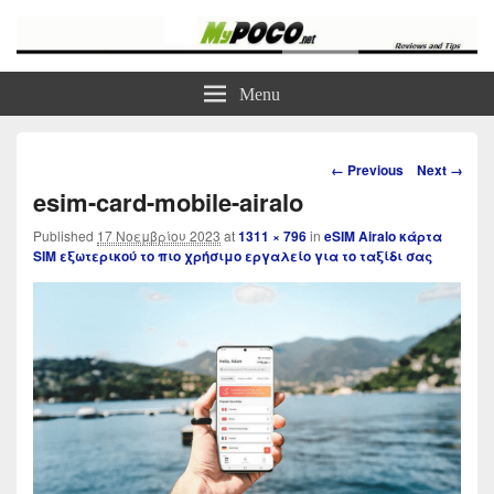
myPoco.net
Τα καλύτερα Reviews , Συγκρίσεις , VPN , Webhosting
Menu
Image
← Previous
Next →
navigation
esim-card-mobile-airalo
Published
17 Νοεμβρίου 2023
at
1311 × 796
in
eSIM Airalo κάρτα
SIM εξωτερικού το πιο χρήσιμο εργαλείο για το ταξίδι σας