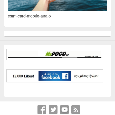
esim-card-mobile-airalo
Primary
Sidebar
Widget
Area