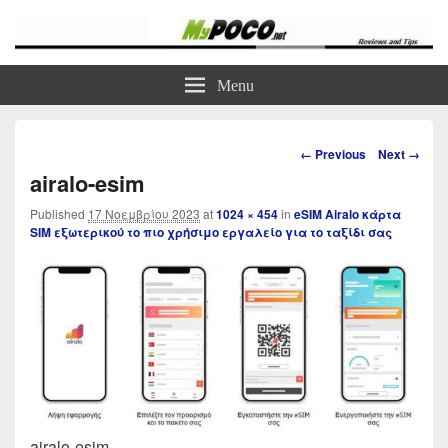
myPoco.net
Τα καλύτερα Reviews , Συγκρίσεις , VPN , Webhosting
Menu
Image
← Previous
Next →
navigation
airalo-esim
Published
17 Νοεμβρίου 2023
at
1024 × 454
in
eSIM Airalo κάρτα
SIM εξωτερικού το πιο χρήσιμο εργαλείο για το ταξίδι σας
airalo-esim