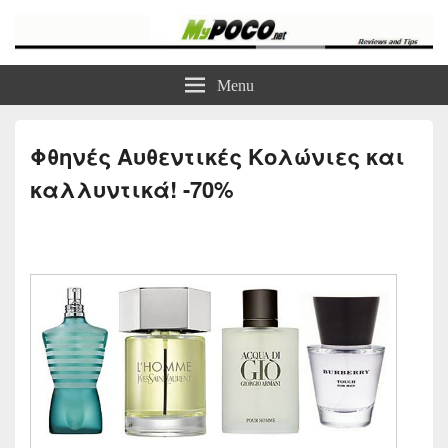
myPoco.net
Τα καλύτερα Reviews , Συγκρίσεις , VPN , Webhosting
Menu
Φθηνές Αυθεντικές Κολώνιες και
καλλυντικά! -70%