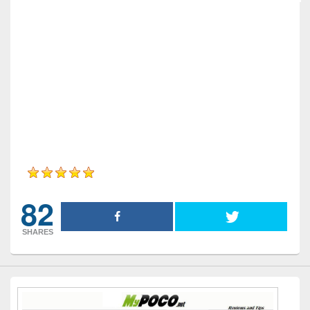
Reviewer
myPocoTeam
Review Date
2019-09-01
Reviewed Item
Φθηνές κολώνιες
Author Rating
82
SHARES