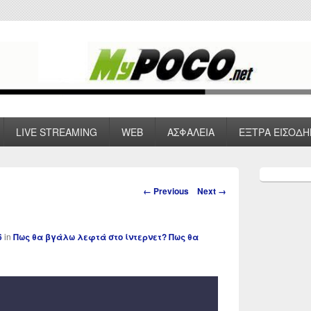
 VPN , Webhosting
LIVE STREAMING
WEB
ΑΣΦΑΛΕΙΑ
ΕΞΤΡΑ ΕΙΣΟΔΗ
Primary
Sidebar
Image
← Previous
Next →
Widget
navigation
Area
6
in
Πως θα βγάλω λεφτά στο ίντερνετ? Πως θα