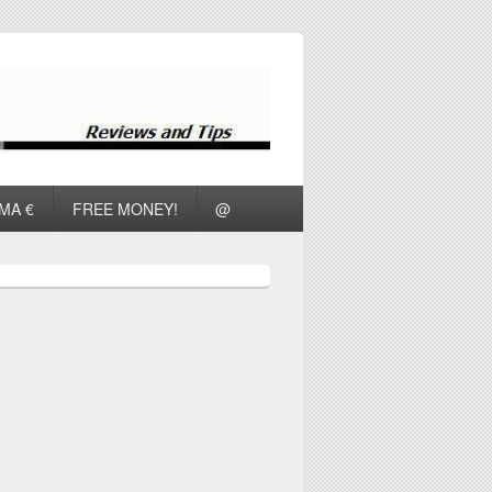
ΜΑ €
FREE MONEY!
@