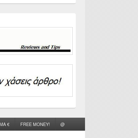
ΜΑ €
FREE MONEY!
@