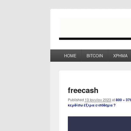
myPoco.net
Τα καλύτερα Reviews , Συγκρίσεις ,
Primary
HOME
BITCOIN
ΧΡΗΜΑ
menu
freecash
Published
13 Ιουνίου 2023
at
800 × 37
κερδίσω έξτρα εισόδημα ?