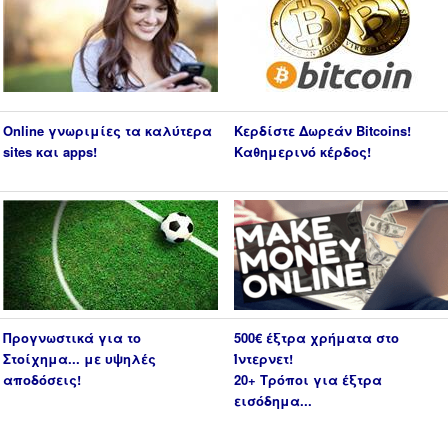
Online γνωριμίες τα καλύτερα
Κερδίστε Δωρεάν Bitcoins!
sites και apps!
Καθημερινό κέρδος!
Προγνωστικά για το
500€ έξτρα χρήματα στο
Στοίχημα... με υψηλές
Ίντερνετ!
αποδόσεις!
20+ Τρόποι για έξτρα
εισόδημα...