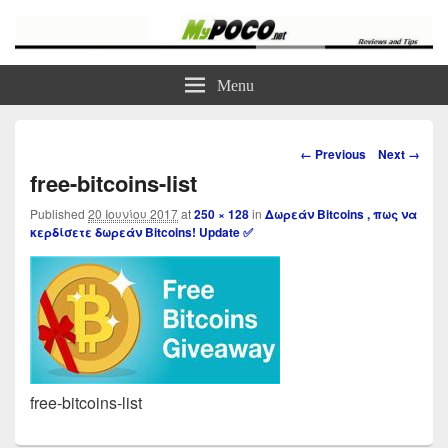
myPoco.net
Τα καλύτερα Reviews , Συγκρίσεις , VPN , Webhosting
Menu
Image
← Previous
Next →
navigation
free-bitcoins-list
Published
20 Ιουνίου 2017
at
250 × 128
in
Δωρεάν Bitcoins , πως να
κερδίσετε δωρεάν Bitcoins! Update ✅
free-bitcoins-list