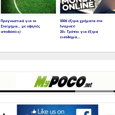
Προγνωστικά για το
500€ έξτρα χρήματα στο
Στοίχημα... με υψηλές
Ίντερνετ!
αποδόσεις!
20+ Τρόποι για έξτρα
εισόδημα...