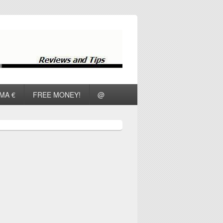
ΜΑ €
FREE MONEY!
@