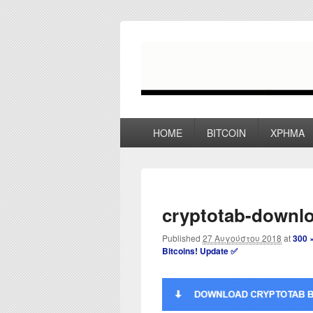
myPoco.net
Τα καλύτερα Reviews , Συγκρίσεις ,
Primary
HOME
BITCOIN
ΧΡΗΜΑ
menu
cryptotab-downl
Published
27 Αυγούστου 2018
at
300 
Bitcoins! Update ✅