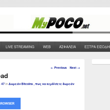
 VPN , Webhosting
LIVE STREAMING
WEB
ΑΣΦΑΛΕΙΑ
ΕΞΤΡΑ ΕΙΣΟΔΗ
Primary
Sidebar
Image
← Previous
Next →
Widget
navigation
oad
Area
× 47
in
Δωρεάν Bitcoins , πως να κερδίσετε δωρεάν