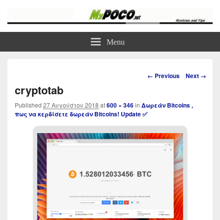
myPoco.net
Τα καλύτερα Reviews , Συγκρίσεις , VPN , Webhosting
Menu
Image
← Previous
Next →
navigation
cryptotab
Published
27 Αυγούστου 2018
at
600 × 346
in
Δωρεάν Bitcoins ,
πως να κερδίσετε δωρεάν Bitcoins! Update ✅