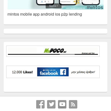
mintos mobile app android ios p2p lending
Primary
Sidebar
Widget
Area