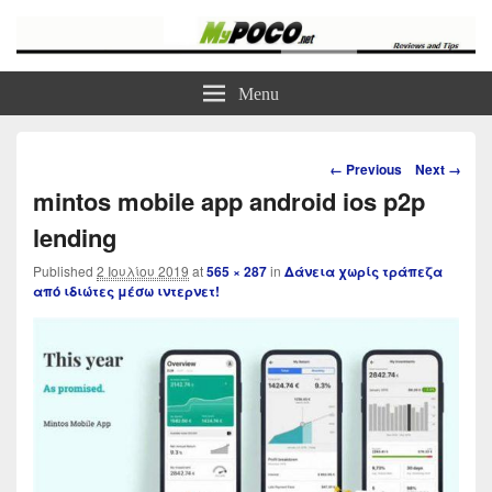
myPoco.net
Τα καλύτερα Reviews , Συγκρίσεις , VPN , Webhosting
Menu
Image
← Previous
Next →
navigation
mintos mobile app android ios p2p
lending
Published
2 Ιουλίου 2019
at
565 × 287
in
Δάνεια χωρίς τράπεζα
από ιδιώτες μέσω ιντερνετ!