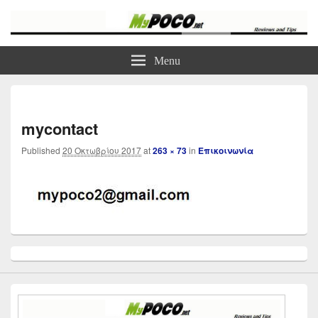
myPoco.net
Τα καλύτερα Reviews , Συγκρίσεις , VPN , Webhosting
Menu
Imag
navi
mycontact
Published
20 Οκτωβρίου 2017
at
263 × 73
in
Επικοινωνία
Primary
Sidebar
Widget
Area