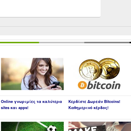
Online γνωριμίες τα καλύτερα
Κερδίστε Δωρεάν Bitcoins!
sites και apps!
Καθημερινό κέρδος!