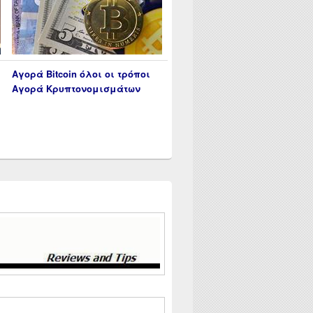
Αγορά Bitcoin όλοι οι τρόποι
Αγορά Κρυπτονομισμάτων