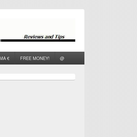
ΜΑ €
FREE MONEY!
@