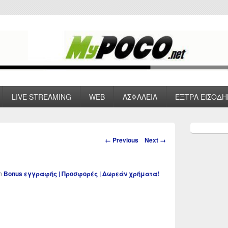
 VPN , Webhosting
LIVE STREAMING
WEB
ΑΣΦΑΛΕΙΑ
ΕΞΤΡΑ ΕΙΣΟΔΗ
Primary
Sidebar
Image
← Previous
Next →
Widget
navigation
Area
n
Bonus εγγραφής | Προσφορές | Δωρεάν χρήματα!