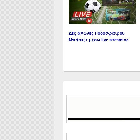
Δες αγώνες Ποδοσφαίρου
Μπάσκετ μέσω live streaming